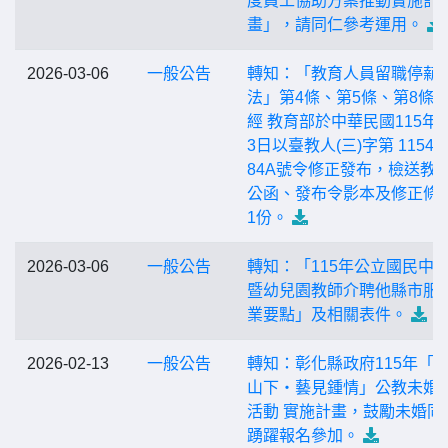
度員工協助方案推動實施計
畫」，請同仁參考運用。
2026-03-06
一般公告
轉知：「教育人員留職停薪
法」第4條、第5條、第8條
經 教育部於中華民國115年2
3日以臺教人(三)字第 115420
84A號令修正發布，檢送教
公函、發布令影本及修正條
1份。
2026-03-06
一般公告
轉知：「115年公立國民中
暨幼兒園教師介聘他縣市服
業要點」及相關表件。
2026-02-13
一般公告
轉知：彰化縣政府115年「
山下・藝見鍾情」公教未婚
活動 實施計畫，鼓勵未婚同
踴躍報名參加。