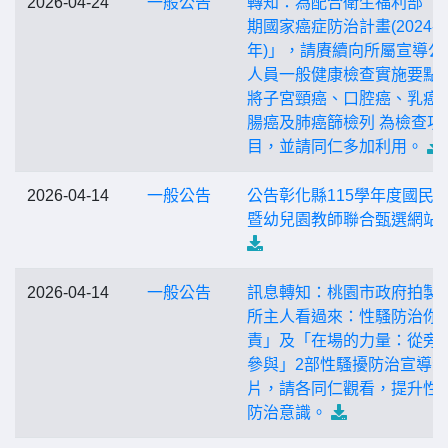
2026-04-24
一般公告
轉知：為配合衛生福利部「
期國家癌症防治計畫(2024-2
年)」，請賡續向所屬宣導公
人員一般健康檢查實施要點
將子宮頸癌、口腔癌、乳癌
腸癌及肺癌篩檢列 為檢查項
目，並請同仁多加利用。
2026-04-14
一般公告
公告彰化縣115學年度國⺠
暨幼兒園教師聯合甄選網站
2026-04-14
一般公告
訊息轉知：桃園市政府拍製
所主人看過來：性騷防治你
責」及「在場的力量：從旁
參與」2部性騷擾防治宣導影
片，請各同仁觀看，提升性
防治意識。