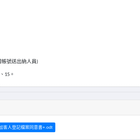
摺帳號送出納人員
)
、
。
15
害人登記檔案同意書+.odt