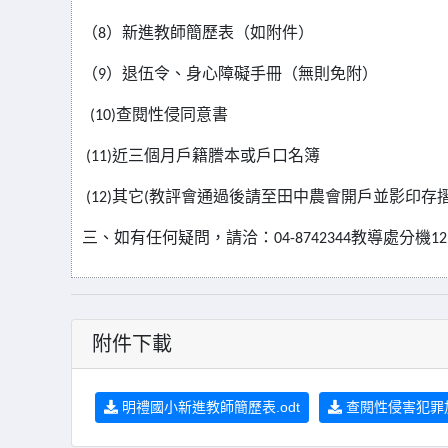
（
）新進教師簡歷表（如附件）
8
（
）退伍令、身心障礙手冊（無則免附）
9
查閱性侵同意書
(10)
近三個月戶籍謄本或戶口名簿
(11)
其它
教評會通過後請至田中農會開戶並影印存
(12)
(
三、如有任何疑問，請洽：
教導處分機
04-8742344
12
附件下載
明禮國小新進教師簡歷表.odt
查閱性侵害犯罪加