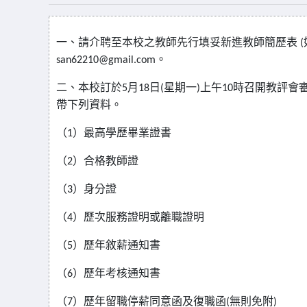
一、請介聘至本校之教師先行填妥新進教師簡歷表
(
。
san62210@gmail.com
二、本校訂於
月
日
星期一
上午
時召開教評會
5
18
(
)
10
帶下列資料
。
（
）最高學歷畢業證書
1
（
）合格教師證
2
（
）身分證
3
（
）歷次服務證明或離職證明
4
（
）歷年敘薪通知書
5
（
）歷年考核通知書
6
（
）歷年留職停薪同意函及復職函
無則免附
7
(
)