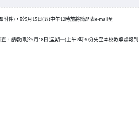
如附件
，於
月
日
五
午
時前將簡歷表
至
)
5
15
(
)中
12
e-mail
審查，請教師於
月
日
星期一
上午
時30分先至本校教導處報
5
18
(
)
9