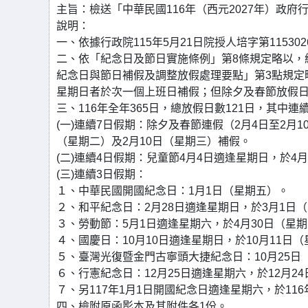
主旨：檢送「中華民國116年（西元2027年）政
說明：
一、依據行政院115年5月21日院授人培字第115302
二、依「紀念日及節日實施條例」第8條規定略以，
紀念日與節日補假及調整放假處理要點」第3點規定
星期日者於次一個上班日補假；但除夕及春節放假
三、116年全年365日，總放假日數121日，其中
(一)連續7日假期：除夕及春節連假（2月4日至2月
（星期二）及2月10日（星期三）補假。
(二)連續4日假期：兒童節4月4日適逢星期日，於4
(三)連續3日假期：
１、中華民國開國紀念日：1月1日（星期五）。
２、和平紀念日：2月28日適逢星期日，於3月1日
３、勞動節：5月1日適逢星期六，於4月30日（星
４、國慶日：10月10日適逢星期日，於10月11日
５、臺灣光復暨金門古寧頭大捷紀念日：10月25日
６、行憲紀念日：12月25日適逢星期六，於12月2
７、另117年1月1日開國紀念日適逢星期六，於116
四、檢附原函影本及其附件各1份。