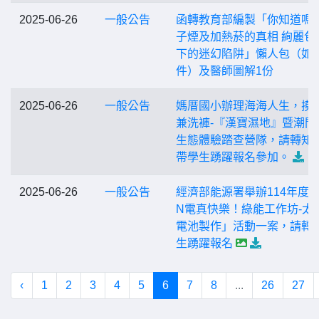
2025-06-26
一般公告
函轉教育部編製「你知道嗎
子煙及加熱菸的真相 絢麗包
下的迷幻陷阱」懶人包（如
件）及醫師圖解1份
2025-06-26
一般公告
媽厝國小辦理海海人生，摸
兼洗褲-『漢寶濕地』暨潮間
生態體驗踏查營隊，請轉知
帶學生踴躍報名參加。
2025-06-26
一般公告
經濟部能源署舉辦114年度「
N電真快樂！綠能工作坊-太
電池製作」活動一案，請轉
生踴躍報名
‹
1
2
3
4
5
6
7
8
...
26
27