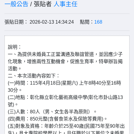
一般公告
/ 張貼者
人事主任
張貼日期： 2026-02-13 14:34:24 點閱：
168
說明：
一、為提供未婚員工正當溝通及聯誼管道，並因應少子
化現象，增進兩性互動機會，促進生育率，特舉辦旨揭
活動。
二、本次活動內容如下：
(一)時間：115年4月18日(星期六) 上午8時40分至16時
30分。
(二)地點：彰化縣立彰化藝術高級中學(彰化市卦山路13
號)。
(三)人數：80人（男、女生各半為原則）。
(四)費用：850元整(含餐食茶水及保險等費用)。
(五)對象及資格：年齡介於25至40歲(民國75年至90年出
生)，具大專院校學歷以上，且任職於以下單位之未婚男