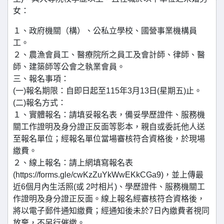
女：
１、政府機關（構）、公私立學校、國營事業機構員
工。
２、農漁會員工、醫療院所之員工及會計師、律師、醫
師、建築師等公會之執業會員。
三、報名事項：
(一)報名期限：自即日起至115年3月13日(星期五)止。
(二)報名方式：
１、實體報名：請填妥報名表，備妥學歷證件、服務機
關工作證明及身分證正反面等影本，親自或委託他人送
至報名單位；經報名單位當場審核符合資格後，於現場
繳費。
２、線上報名：請上網填寫報名表
(https://forms.gle/cwKzZuYkWwEKkCGa9)，並上傳最
近6個月內生活照(或 2吋相片)、學歷證件、服務機關工
作證明及身分證正反面。線上報名經審核符合資格後，
將以電子郵件通知繳費；經通知後未於7日內繳費者視同
放棄，不另行催繳。