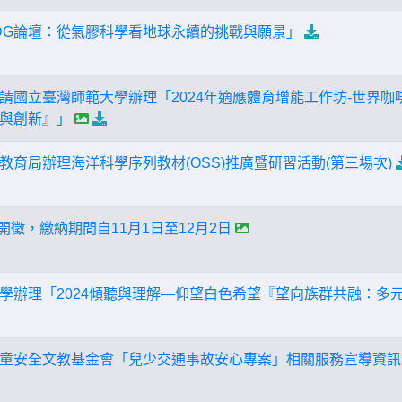
際IDG論壇：從氣膠科學看地球永續的挑戰與願景」
請國立臺灣師範大學辦理「2024年適應體育增能工作坊-世界
與創新』」
教育局辦理海洋科學序列教材(OSS)推廣暨研習活動(第三場次)
月開徵，繳納期間自11月1日至12月2日
學辦理「2024傾聽與理解—仰望白色希望『望向族群共融：多
童安全文教基金會「兒少交通事故安心專案」相關服務宣導資訊