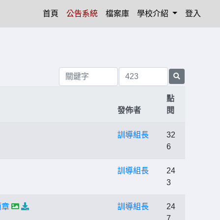
(current)
首頁
公告系統
檔案庫
學校介紹
登入
點
發佈者
閱
訓導組長
32
6
訓導組長
24
3
簡章
訓導組長
24
7