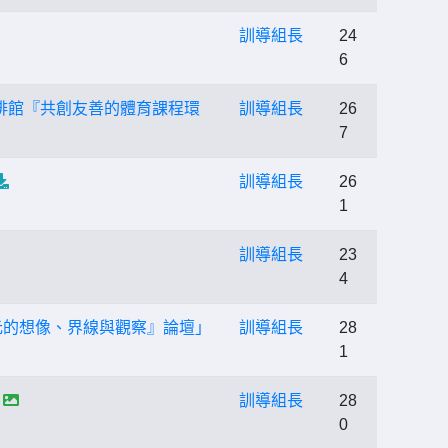
訓導組長
24
6
咖啡館『共創友善的體育課程環
訓導組長
26
7
訓導組長
26
1
訓導組長
23
4
元的想像、界線與觀察』論壇」
訓導組長
28
1
訓導組長
28
0