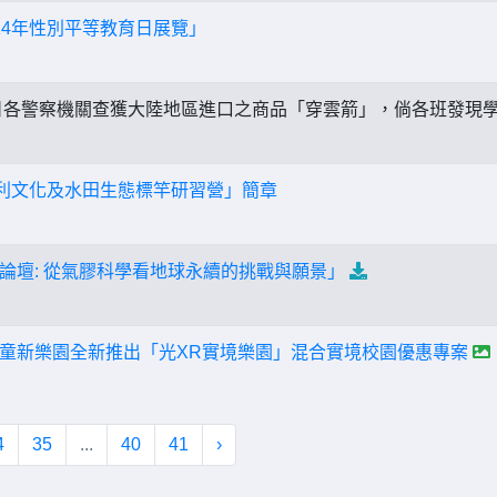
14年性別平等教育日展覽」
各警察機關查獲大陸地區進口之商品「穿雲箭」，倘各班發現
水利文化及水田生態標竿研習營」簡章
DG論壇: 從氣膠科學看地球永續的挑戰與願景」
童新樂園全新推出「光XR實境樂園」混合實境校園優惠專案
4
35
...
40
41
›