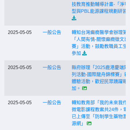
技教育推動輔導計畫-「淨零
型與PBL能源課程規劃研習
2025-05-05
一般公告
轉知台灣癲癇醫學會辦理第2
「人間有情-關懷癲癇徵文比
賽」活動，鼓勵教職員工生
參加
2025-05-05
一般公告
縣府辦理「2025鹿港慶端陽
列活動-國際龍舟錦標賽」親
體驗活動，歡迎民眾踴躍報
加。
2025-05-05
一般公告
轉知教育部「我的未來我作
微電影課程教案共24件，電
已上傳至「防制學生藥物濫
源網」