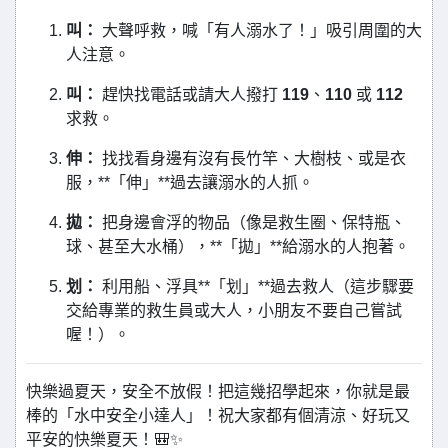
叫：
大聲呼救，喊「有人溺水了！」吸引周圍的大
人注意。
叫：
趕快找電話或請大人撥打
119
、
110
或
112
求救。
伸：
找找看身邊有沒有長竹竿、大樹枝、或是衣
服，**「伸」**過去讓溺水的人抓。
拋：
把身邊會浮的物品（像是救生圈、保特瓶、
球、甚至大水桶），**「拋」**給溺水的人抱著。
划：
利用船、浮具**「划」**過去救人（這步驟要
交給專業的救生員或大人，小朋友不要自己嘗試
喔！）。
快樂過夏天，安全不放假！把這幾招學起來，你就是最
棒的「水中安全小達人」！祝大家都有個清涼、好玩又
平安的快樂夏天！🎒✨