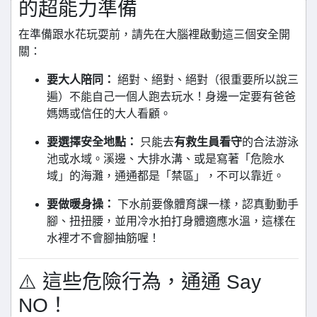
的超能力準備
在準備跟水花玩耍前，請先在大腦裡啟動這三個安全開
關：
要大人陪同：
絕對、絕對、絕對（很重要所以說三
遍）不能自己一個人跑去玩水！身邊一定要有爸爸
媽媽或信任的大人看顧。
要選擇安全地點：
只能去
有救生員看守
的合法游泳
池或水域。溪邊、大排水溝、或是寫著「危險水
域」的海灘，通通都是「禁區」，不可以靠近。
要做暖身操：
下水前要像體育課一樣，認真動動手
腳、扭扭腰，並用冷水拍打身體適應水溫，這樣在
水裡才不會腳抽筋喔！
⚠️ 這些危險行為，通通 Say
NO！