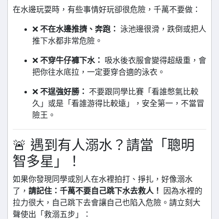
在水邊玩耍時，有些事情好玩卻很危險，千萬不要做：
❌
不在水邊推擠、奔跑：
泳池邊很滑，跌倒或把人
推下水都非常危險。
❌
不穿牛仔褲下水：
吸水後衣服會變得超級重，會
把你往水底拉，一定要穿合適的泳衣。
❌
不逞強好勝：
不要跟同學比賽「看誰憋氣比較
久」或是「看誰游得比較遠」，安全第一，不當冒
險王。
🚨 遇到有人溺水？請當「聰明
智多星」！
如果你發現同學或別人在水裡拍打、掙扎，好像溺水
了，
請記住：千萬不要自己跳下水去救人！
因為水裡的
拉力很大，自己跳下去會讓自己也陷入危險。請立刻大
聲使出「救溺五步」：