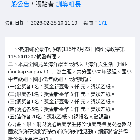
一般公告
/ 張貼者
訓導組長
張貼日期： 2026-02-25 10:11:19 點閱：
171
一、依據國家海洋研究院115年2月23日國研海政字第
1150001207號函辦理。
二、本屆全國兒童海洋繪畫比賽以「海洋與生活（Hái-
iûnnkap sing-ua̍h）」為主題，共分國小高年級組、國小
中年級組、國小低年級組，比賽獎勵：
(一)金獎各1名：獎金新臺幣 5 仟 元，獎狀乙紙。
(二)銀獎各1名：獎金新臺幣 3 仟 元，獎狀乙紙。
(三)銅獎各1名：獎金新臺幣 2 仟 元，獎狀乙紙。
(四)優選各5名：獎金新臺幣 1 仟 元，獎狀乙紙。
(五)佳作各20名：獎狀乙紙。(視報名人數調整)
(六)金、銀、銅與優選獲獎學生將於頒獎典禮後受邀參與
國家海洋研究院所安排的海洋知性活動，細節將會於得
獎公告後另行通知。