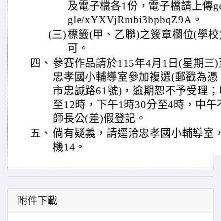
及電子檔各1份，電子檔請上傳google表
gle/xYXVjRmbi3bpbqZ9A。
(三)
標籤(甲、乙聯)之簽章欄位(學校
可。
四、
參賽作品請於115年4月1日(星期三)
忠孝國小輔導室參加複選(郵戳為憑
市忠誠路61號)，逾期恕不予受理
至12時，下午1時30分至4時，中
師長公(差)假登記。
五、
倘有疑義，請逕洽忠孝國小輔導室，電話
機14。
附件下載