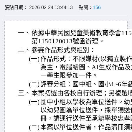
張貼日期： 2026-02-24 13:44:13 點閱：
156
一、
依據中華民國兒童美術教育學會115年1
第1150120013號函辦理。
二、
參賽作品形式與組別：
(一)
作品形式：不限媒材(以獨立製
為主，電腦繪圖、AI生成作品及
一學生限參加一件。
(二)
評審分組：國中組、國小1~6年
三、
本案初選由各校自行辦理；另複選
(一)
國中小組以學校為單位送件。幼
以幼兒園為單位送件，採單獨送
冊，請逕行送件至承辦學校忠孝
(二)
本案以單位送件者，作品清冊須