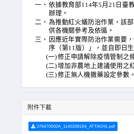
一、
依據教育部114年5月21日臺教資
辦理。
二、
為推動紅火蟻防治作業，該部
供各機關參考及依循。
三、
因應近年實際防治作業需要，
序（第11版）」，並自即日
(一)
修正申請解除疫情管制之
(二)
增加非農地上建議使用之
(三)
修正無人機撒藥設定參數
附件下載
376470000A_1140208184_ATTACH1.pdf