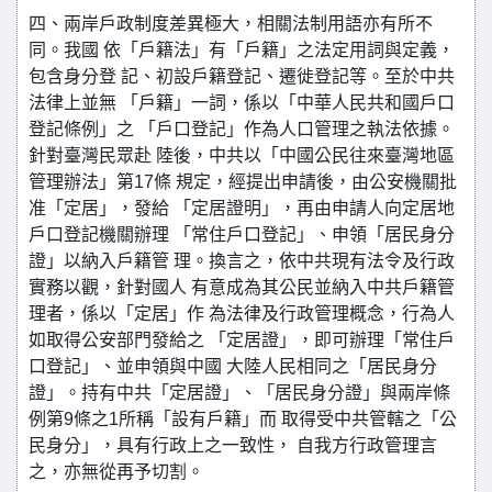
四、兩岸戶政制度差異極大，相關法制用語亦有所不
同。我國 依「戶籍法」有「戶籍」之法定用詞與定義，
包含身分登 記、初設戶籍登記、遷徙登記等。至於中共
法律上並無 「戶籍」一詞，係以「中華人民共和國戶口
登記條例」之 「戶口登記」作為人口管理之執法依據。
針對臺灣民眾赴 陸後，中共以「中國公民往來臺灣地區
管理辦法」第17條 規定，經提出申請後，由公安機關批
准「定居」，發給 「定居證明」，再由申請人向定居地
戶口登記機關辦理 「常住戶口登記」、申領「居民身分
證」以納入戶籍管 理。換言之，依中共現有法令及行政
實務以觀，針對國人 有意成為其公民並納入中共戶籍管
理者，係以「定居」作 為法律及行政管理概念，行為人
如取得公安部門發給之 「定居證」，即可辦理「常住戶
口登記」、並申領與中國 大陸人民相同之「居民身分
證」。持有中共「定居證」、「居民身分證」與兩岸條
例第9條之1所稱「設有戶籍」而 取得受中共管轄之「公
民身分」，具有行政上之一致性， 自我方行政管理言
之，亦無從再予切割。