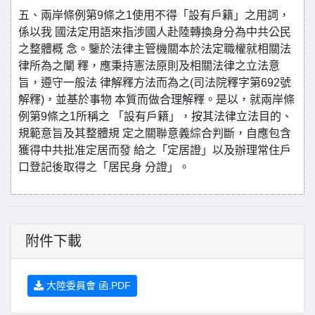
五、兩岸條例第9條之1使用不得「設有戶籍」之用詞，
係以我 國法定用語來指涉國人赴陸轉換身分為中共公民
之整體概 念。鑒於法律主管機關本於法定職權就相關法
律所為之闡 釋，應秉持憲法原則及相關法律之立法意
旨，遵守一般法 律解釋方法而為之(司法院釋字第692號
解釋)，並基於事物 本質而做合理解釋。是以，就兩岸條
例第9條之1所稱之 「設有戶籍」，按其法律立法目的、
規範意旨及其整體規 定之關聯意義綜合判斷，自應包含
獲得中共批准定居而發 給之「定居證」以及辦理常住戶
口登記後取得之「居民身 分證」。
附件下載
大陸委員會 函.PDF