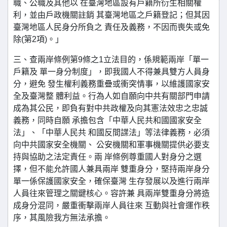
職、公職及其他以 在臺灣地區設有戶籍所衍生相關權
利，並由戶政機關註銷 其臺灣地區之戶籍登記；但其因
臺灣地區人民身分所負之 責任及義務，不因而喪失或免
除(第2項)。」
三、查兩岸條例第9條之1立法目的，係規範兩岸「單一
戶籍及 單一身分制度」，即我國人不得兼具雙方人員身
分，避免 發生權利義務重疊或衝突情事，以維護國家安
全及臺灣整 體利益。行為人如自願向中共有關部門申請
成為其公民，即負有對中共政權及向其憲法效忠之忠誠
義務，同時自願 承擔包含「中華人民共和國國家安全
法」、「中華人民共 和國反間諜法」等法律義務，必須
向中共國家安全機關、 公安機關和軍事機關提供必要支
持與協助之法定責任。兩 岸條例尊重國人對身分之選
擇，但不能允許國人兼具兩岸 雙重身分，堅持兩岸身分
單一係保護國家安全，確保臺灣 生存發展以及進行兩岸
人員往來管理之關鍵核心。容許兼 具兩岸雙重身分將造
成身分混同，嚴重衝擊兩岸人員往來 互動與社會運作秩
序，其風險我方無法承擔。