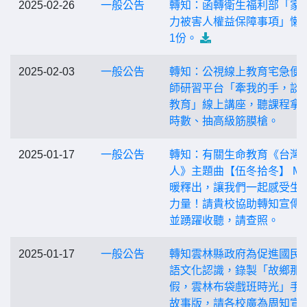
2025-02-26
一般公告
轉知：函轉衛生福利部「家
力被害人權益保障事項」懶
1份。
2025-02-03
一般公告
轉知：公視線上教育宅急便-
師研習平台「牽我的手，談
教育」線上講座，聽課程拿
時數、抽高級筋膜槍。
2025-01-17
一般公告
轉知：有關生命教育《台灣
人》主題曲【伍冬拾冬】 MV
暖釋出，讓我們一起感受生
力量！請貴校協助轉知宣傳
並踴躍收聽，請查照。
2025-01-17
一般公告
轉知雲林縣政府為促進國民
語文化認識，錄製「故鄉那
假，雲林布袋戲班時光」手
故事版，請各校廣為周知宣