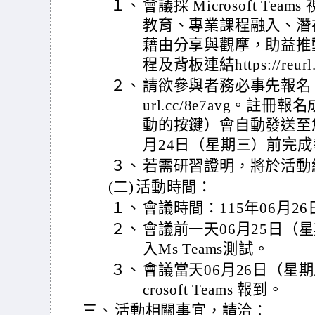
１、
會議採 Microsoft T
教育、專業課程融入、潛
藉由分享與觀摩，助益推
程及背板連結https://reurl
２、
請欲參與者務必事先報名，會議
url.cc/8e7avg。
動的按鍵）會自動發送至您填
月24日（星期三）前完
３、
若需研習證明，將於活動
(二)
活動時間：
１、
會議時間：115年06月26日
２、
會議前一天06月25日（星期
入Ms Teams測試。
３、
會議當天06月26日（星期五）
crosoft Teams 報到。
三、
活動相關事宜，請洽：