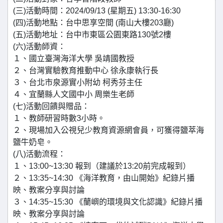
(三)活動時間：2024/09/13 (星期五) 13:30-16:30
(四)活動地點：台中思享空間 (南山大樓203廳)
(五)活動地址：台中市東區公園東路130號2樓
(六)活動師資：
１、國立臺灣海洋大學 吳靖國教授
２、台灣實驗教育推動中心 徐永康執行長
３、台北市泉源實小附幼 柯秀芬主任
４、宜蘭縣人文國中小 周樂生老師
(七)活動回饋與贈品：
１、教師研習時數3小時。
２、現場加入公視兒少教育資源網會員，可獲得鹽萃海
鹽牛奶皂。
(八)活動流程：
１、13:00~13:30 報到（建議於13:20前完成報到）
２、13:35~14:30 《海洋教育，由山開始》紀錄片播
映、教案分享與討論
３、14:35~15:30 《蘭嶼的環境與文化認識》紀錄片播
映、教案分享與討論