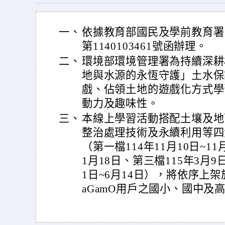
一、
依據教育部國民及學前教育署1
第1140103461號函辦理。
二、
環境部環境管理署為持續深耕
地與水源的永恆守護」土水保
戲、佔領土地的遊戲化方式學
動力及趣味性。
三、
本線上學習活動搭配土壤及地
整治處理技術及永續利用等四
（第一檔114年11月10日~11
1月18日、第三檔115年3月9
1日~6月14日），將依序上架
aGamO用戶之國小、國中及