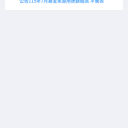
公告115年7月基金來源用途餘絀表.平衡表